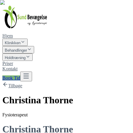
Hjem
Klinikken
Behandlinger
Holdtræning
Priser
Kontakt
Book Tid
Tilbage
Christina Thorne
Fysioterapeut
Christina Thorne