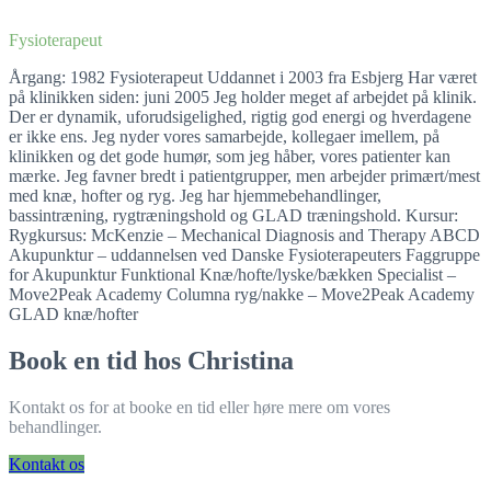
Fysioterapeut
Årgang: 1982 Fysioterapeut Uddannet i 2003 fra Esbjerg Har været
på klinikken siden: juni 2005 Jeg holder meget af arbejdet på klinik.
Der er dynamik, uforudsigelighed, rigtig god energi og hverdagene
er ikke ens. Jeg nyder vores samarbejde, kollegaer imellem, på
klinikken og det gode humør, som jeg håber, vores patienter kan
mærke. Jeg favner bredt i patientgrupper, men arbejder primært/mest
med knæ, hofter og ryg. Jeg har hjemmebehandlinger,
bassintræning, rygtræningshold og GLAD træningshold. Kursur:
Rygkursus: McKenzie – Mechanical Diagnosis and Therapy ABCD
Akupunktur – uddannelsen ved Danske Fysioterapeuters Faggruppe
for Akupunktur Funktional Knæ/hofte/lyske/bækken Specialist –
Move2Peak Academy Columna ryg/nakke – Move2Peak Academy
GLAD knæ/hofter
Book en tid hos
Christina
Kontakt os for at booke en tid eller høre mere om vores
behandlinger.
Kontakt os